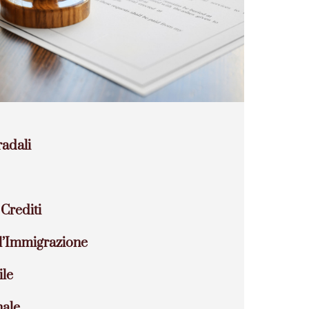
radali
Crediti
ll’Immigrazione
ile
nale