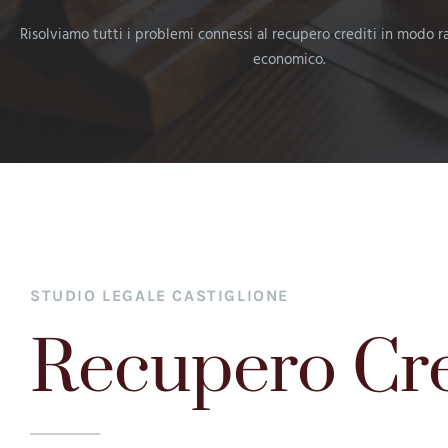
Risolviamo tutti i problemi connessi al recupero crediti in modo r
economico.
STUDIO LEGALE CASTIGLIONE
Recupero Cre