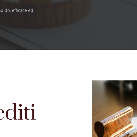
apido, efficace ed
diti