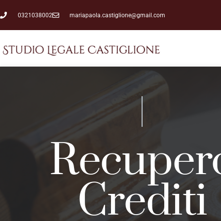
0321038002
mariapaola.castiglione@gmail.com
Recuper
Crediti