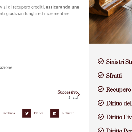
vizi di recupero crediti,
assicurando una
nti giudiziari lunghi ed incrementare
Sinistri St
sazione
Sfratti
Recupero 
Successivo
Sfratti
Diritto de
Facebook
Twitter
LinkedIn
Diritto Civ
Diritto Pe